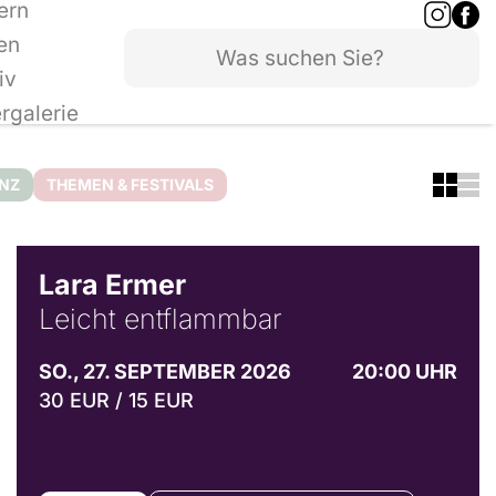
ern
en
iv
ergalerie
ANZ
THEMEN & FESTIVALS
© Marvin Ruppert
Lara Ermer
Leicht entflammbar
SO., 27. SEPTEMBER 2026
20:00 UHR
30 EUR / 15 EUR