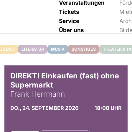
Veranstaltungen
Förd
Tickets
Miet
Service
Arch
Über uns
Bild
JUGEND
LITERATUR
MUSIK
SONSTIGES
THEATER & T
DIREKT! Einkaufen (fast) ohne
Supermarkt
Frank Herrmann
DO., 24. SEPTEMBER 2026
18:00 UHR