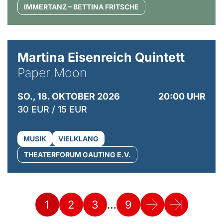
IMMERTANZ – BETTINA FRITSCHE
© Mike Meyer
Martina Eisenreich Quintett
Paper Moon
SO., 18. OKTOBER 2026
20:00 UHR
30 EUR / 15 EUR
MUSIK
VIELKLANG
THEATERFORUM GAUTING E.V.
…
1
2
3
9