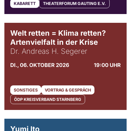
KABARETT
THEATERFORUM GAUTING E.V.
Welt retten = Klima retten?
Artenvielfalt in der Krise
Dr. Andreas H. Segerer
DI., 06. OKTOBER 2026
19:00 UHR
SONSTIGES
VORTRAG & GESPRÄCH
ÖDP KREISVERBAND STARNBERG
© Maria Jarzyna
Yumi Ito