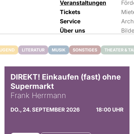
Veranstaltungen
Förd
Tickets
Miet
Service
Arch
Über uns
Bild
JUGEND
LITERATUR
MUSIK
SONSTIGES
THEATER & T
DIREKT! Einkaufen (fast) ohne
Supermarkt
Frank Herrmann
DO., 24. SEPTEMBER 2026
18:00 UHR