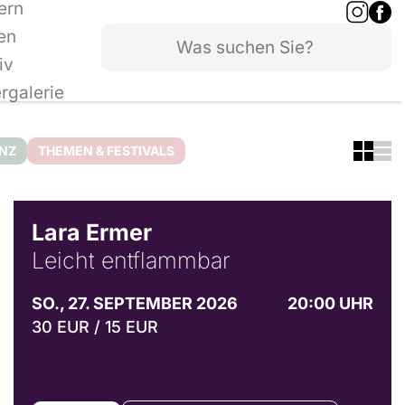
ern
en
iv
ergalerie
ANZ
THEMEN & FESTIVALS
© Marvin Ruppert
Lara Ermer
Leicht entflammbar
SO., 27. SEPTEMBER 2026
20:00 UHR
30 EUR / 15 EUR