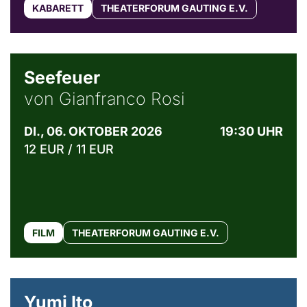
KABARETT
THEATERFORUM GAUTING E.V.
© Weltkino Filmverleih GmbH
Seefeuer
von Gianfranco Rosi
DI., 06. OKTOBER 2026
19:30 UHR
12 EUR / 11 EUR
FILM
THEATERFORUM GAUTING E.V.
© Maria Jarzyna
Yumi Ito