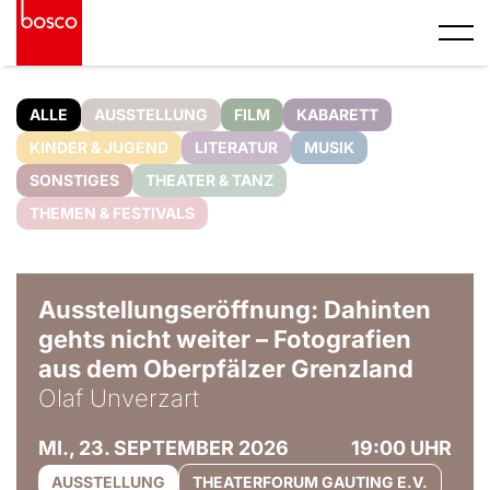
ALLE
AUSSTELLUNG
FILM
KABARETT
KINDER & JUGEND
LITERATUR
MUSIK
SONSTIGES
THEATER & TANZ
THEMEN & FESTIVALS
© Olaf Unverzart
Ausstellungseröffnung: Dahinten
gehts nicht weiter – Fotografien
aus dem Oberpfälzer Grenzland
Olaf Unverzart
MI., 23. SEPTEMBER 2026
19:00 UHR
AUSSTELLUNG
THEATERFORUM GAUTING E.V.