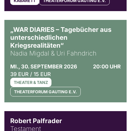
KABARETT
THEATERFORUM GAUTING E.V.
© Ralf Puder
„WAR DIARIES – Tagebücher aus
unterschiedlichen
Kriegsrealitäten“
Nadia Migdal & Uri Fahndrich
MI., 30. SEPTEMBER 2026
20:00 UHR
39 EUR / 15 EUR
THEATER & TANZ
THEATERFORUM GAUTING E.V.
Robert Palfrader
Testament