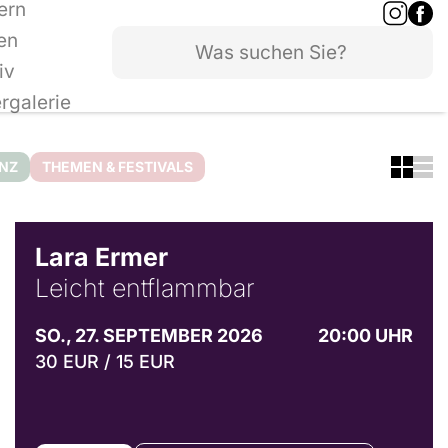
ern
en
iv
ergalerie
ANZ
THEMEN & FESTIVALS
© Marvin Ruppert
Lara Ermer
Leicht entflammbar
SO., 27. SEPTEMBER 2026
20:00 UHR
30 EUR / 15 EUR