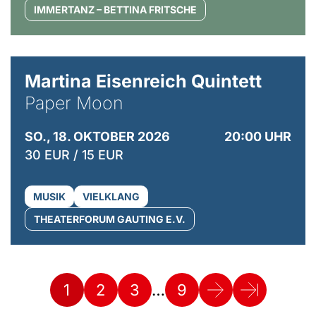
IMMERTANZ – BETTINA FRITSCHE
© Mike Meyer
Martina Eisenreich Quintett
Paper Moon
SO., 18. OKTOBER 2026
20:00 UHR
30 EUR / 15 EUR
MUSIK
VIELKLANG
THEATERFORUM GAUTING E.V.
…
1
2
3
9