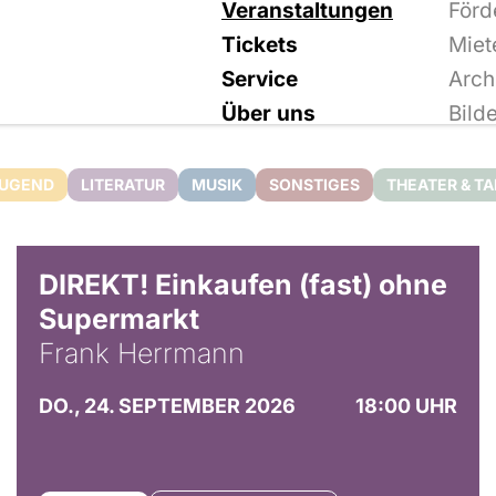
Veranstaltungen
Förd
Tickets
Miet
Service
Arch
Über uns
Bild
JUGEND
LITERATUR
MUSIK
SONSTIGES
THEATER & T
DIREKT! Einkaufen (fast) ohne
Supermarkt
Frank Herrmann
DO., 24. SEPTEMBER 2026
18:00 UHR