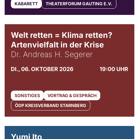
KABARETT
THEATERFORUM GAUTING E.V.
Welt retten = Klima retten?
Artenvielfalt in der Krise
Dr. Andreas H. Segerer
DI., 06. OKTOBER 2026
19:00 UHR
SONSTIGES
VORTRAG & GESPRÄCH
ÖDP KREISVERBAND STARNBERG
© Maria Jarzyna
Yumi Ito