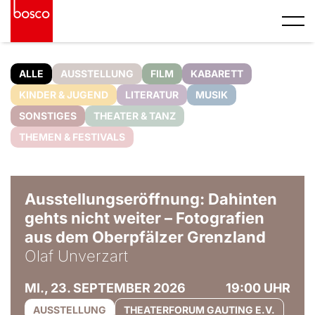
ALLE
AUSSTELLUNG
FILM
KABARETT
KINDER & JUGEND
LITERATUR
MUSIK
SONSTIGES
THEATER & TANZ
THEMEN & FESTIVALS
© Olaf Unverzart
Ausstellungseröffnung: Dahinten
gehts nicht weiter – Fotografien
aus dem Oberpfälzer Grenzland
Olaf Unverzart
MI., 23. SEPTEMBER 2026
19:00 UHR
AUSSTELLUNG
THEATERFORUM GAUTING E.V.