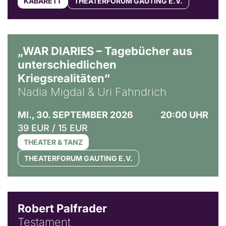
KABARETT
THEATERFORUM GAUTING E.V.
© Ralf Puder
„WAR DIARIES – Tagebücher aus
unterschiedlichen
Kriegsrealitäten“
Nadia Migdal & Uri Fahndrich
MI., 30. SEPTEMBER 2026
20:00 UHR
39 EUR / 15 EUR
THEATER & TANZ
THEATERFORUM GAUTING E.V.
Robert Palfrader
Testament