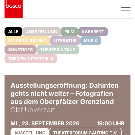
ALLE
AUSSTELLUNG
FILM
KABARETT
KINDER & JUGEND
LITERATUR
MUSIK
SONSTIGES
THEATER & TANZ
THEMEN & FESTIVALS
© Olaf Unverzart
Ausstellungseröffnung: Dahinten
gehts nicht weiter – Fotografien
aus dem Oberpfälzer Grenzland
Olaf Unverzart
MI., 23. SEPTEMBER 2026
19:00 UHR
AUSSTELLUNG
THEATERFORUM GAUTING E.V.