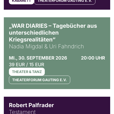
KABARETT
THEATERFORUM GAUTING E.V.
© Ralf Puder
„WAR DIARIES – Tagebücher aus
unterschiedlichen
Kriegsrealitäten“
Nadia Migdal & Uri Fahndrich
MI., 30. SEPTEMBER 2026
20:00 UHR
39 EUR / 15 EUR
THEATER & TANZ
THEATERFORUM GAUTING E.V.
Robert Palfrader
Testament