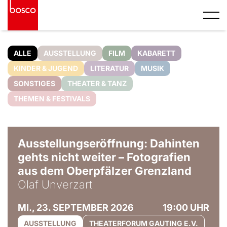
ALLE
AUSSTELLUNG
FILM
KABARETT
KINDER & JUGEND
LITERATUR
MUSIK
SONSTIGES
THEATER & TANZ
THEMEN & FESTIVALS
© Olaf Unverzart
Ausstellungseröffnung: Dahinten
gehts nicht weiter – Fotografien
aus dem Oberpfälzer Grenzland
Olaf Unverzart
MI., 23. SEPTEMBER 2026
19:00 UHR
AUSSTELLUNG
THEATERFORUM GAUTING E.V.