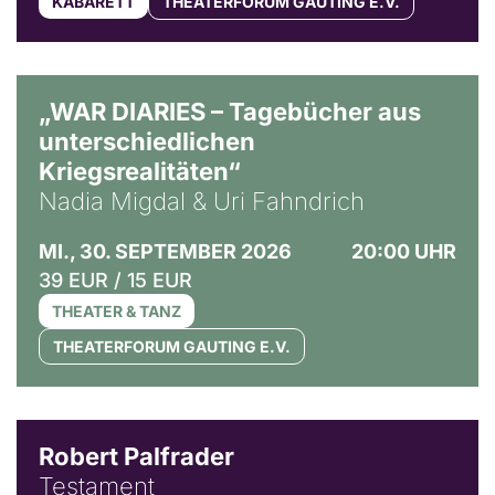
KABARETT
THEATERFORUM GAUTING E.V.
© Ralf Puder
„WAR DIARIES – Tagebücher aus
unterschiedlichen
Kriegsrealitäten“
Nadia Migdal & Uri Fahndrich
MI., 30. SEPTEMBER 2026
20:00 UHR
39 EUR / 15 EUR
THEATER & TANZ
THEATERFORUM GAUTING E.V.
Robert Palfrader
Testament