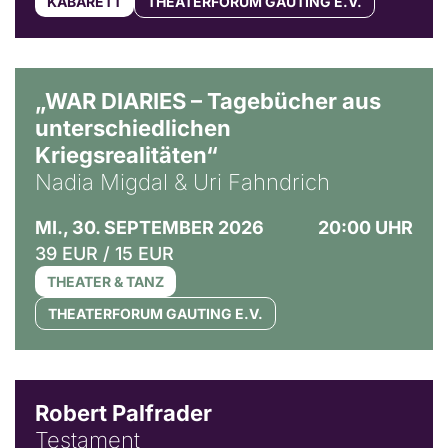
KABARETT
THEATERFORUM GAUTING E.V.
© Ralf Puder
„WAR DIARIES – Tagebücher aus
unterschiedlichen
Kriegsrealitäten“
Nadia Migdal & Uri Fahndrich
MI., 30. SEPTEMBER 2026
20:00 UHR
39 EUR / 15 EUR
THEATER & TANZ
THEATERFORUM GAUTING E.V.
Robert Palfrader
Testament