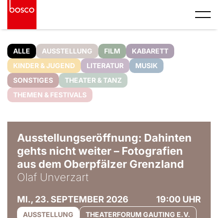
ALLE
AUSSTELLUNG
FILM
KABARETT
KINDER & JUGEND
LITERATUR
MUSIK
SONSTIGES
THEATER & TANZ
THEMEN & FESTIVALS
© Olaf Unverzart
Ausstellungseröffnung: Dahinten
gehts nicht weiter – Fotografien
aus dem Oberpfälzer Grenzland
Olaf Unverzart
MI., 23. SEPTEMBER 2026
19:00 UHR
AUSSTELLUNG
THEATERFORUM GAUTING E.V.