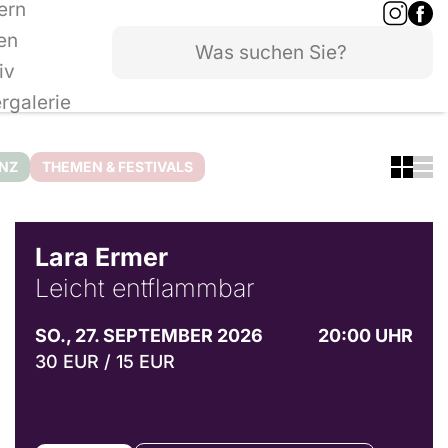
ern
en
iv
ergalerie
ANZ
THEMEN & FESTIVALS
© Marvin Ruppert
Lara Ermer
Leicht entflammbar
SO., 27. SEPTEMBER 2026
20:00 UHR
30 EUR / 15 EUR