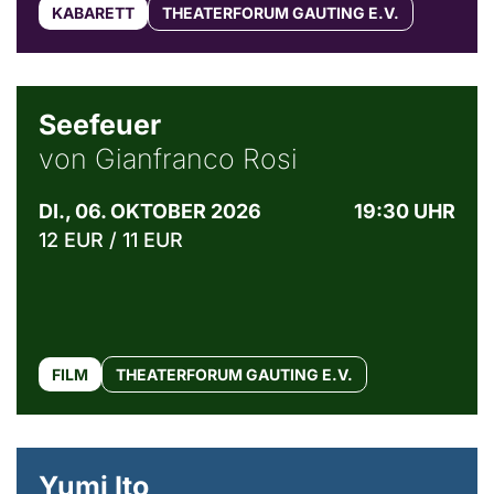
KABARETT
THEATERFORUM GAUTING E.V.
© Weltkino Filmverleih GmbH
Seefeuer
von Gianfranco Rosi
DI., 06. OKTOBER 2026
19:30 UHR
12 EUR / 11 EUR
FILM
THEATERFORUM GAUTING E.V.
© Maria Jarzyna
Yumi Ito