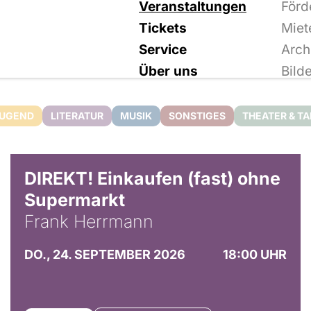
Veranstaltungen
Förd
Tickets
Miet
Service
Arch
Über uns
Bild
JUGEND
LITERATUR
MUSIK
SONSTIGES
THEATER & T
DIREKT! Einkaufen (fast) ohne
Supermarkt
Frank Herrmann
DO., 24. SEPTEMBER 2026
18:00 UHR