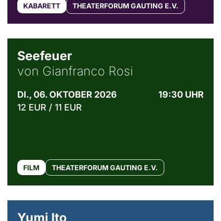
KABARETT
THEATERFORUM GAUTING E.V.
© Weltkino Filmverleih GmbH
Seefeuer
von Gianfranco Rosi
DI., 06. OKTOBER 2026
19:30 UHR
12 EUR / 11 EUR
FILM
THEATERFORUM GAUTING E.V.
© Maria Jarzyna
Yumi Ito