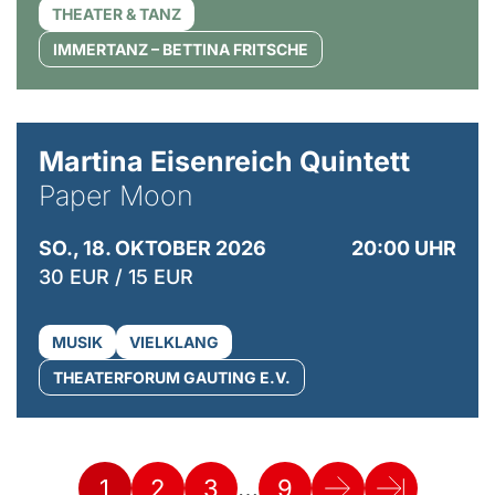
THEATER & TANZ
IMMERTANZ – BETTINA FRITSCHE
© Mike Meyer
Martina Eisenreich Quintett
Paper Moon
SO., 18. OKTOBER 2026
20:00 UHR
30 EUR / 15 EUR
MUSIK
VIELKLANG
THEATERFORUM GAUTING E.V.
…
1
2
3
9