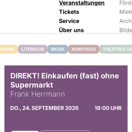
Veranstaltungen
Förd
Tickets
Miet
Service
Arch
Über uns
Bild
JUGEND
LITERATUR
MUSIK
SONSTIGES
THEATER & T
DIREKT! Einkaufen (fast) ohne
Supermarkt
Frank Herrmann
DO., 24. SEPTEMBER 2026
18:00 UHR