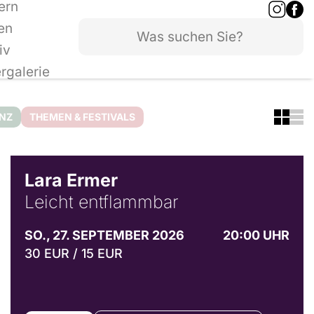
ern
en
iv
ergalerie
ANZ
THEMEN & FESTIVALS
© Marvin Ruppert
Lara Ermer
Leicht entflammbar
SO., 27. SEPTEMBER 2026
20:00 UHR
30 EUR / 15 EUR