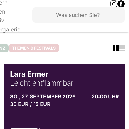
ern
en
iv
ergalerie
ANZ
THEMEN & FESTIVALS
© Marvin Ruppert
Lara Ermer
Leicht entflammbar
SO., 27. SEPTEMBER 2026
20:00 UHR
30 EUR / 15 EUR