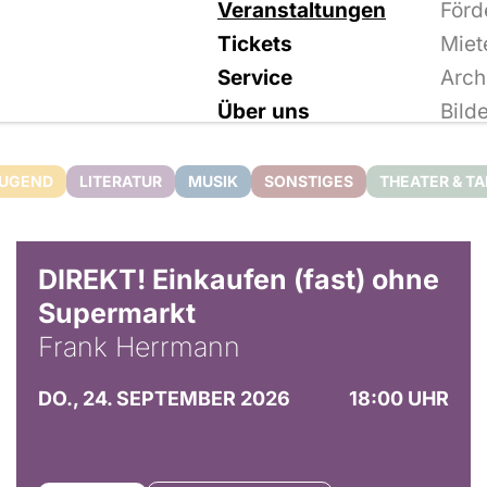
Veranstaltungen
Förd
Tickets
Miet
Service
Arch
Über uns
Bild
JUGEND
LITERATUR
MUSIK
SONSTIGES
THEATER & T
DIREKT! Einkaufen (fast) ohne
Supermarkt
Frank Herrmann
DO., 24. SEPTEMBER 2026
18:00 UHR