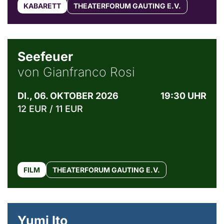
KABARETT
THEATERFORUM GAUTING E.V.
© Weltkino Filmverleih GmbH
Seefeuer
von Gianfranco Rosi
DI., 06. OKTOBER 2026
19:30 UHR
12 EUR / 11 EUR
FILM
THEATERFORUM GAUTING E.V.
© Maria Jarzyna
Yumi Ito