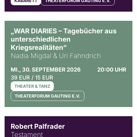
KABARETT
THEATERFORUM GAUTING E.V.
© Ralf Puder
„WAR DIARIES – Tagebücher aus
unterschiedlichen
Kriegsrealitäten“
Nadia Migdal & Uri Fahndrich
MI., 30. SEPTEMBER 2026
20:00 UHR
39 EUR / 15 EUR
THEATER & TANZ
THEATERFORUM GAUTING E.V.
Robert Palfrader
Testament