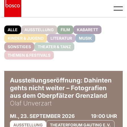
ALLE
AUSSTELLUNG
FILM
KABARETT
KINDER & JUGEND
LITERATUR
MUSIK
SONSTIGES
THEATER & TANZ
THEMEN & FESTIVALS
© Olaf Unverzart
Ausstellungseröffnung: Dahinten
gehts nicht weiter – Fotografien
aus dem Oberpfälzer Grenzland
Olaf Unverzart
MI., 23. SEPTEMBER 2026
19:00 UHR
AUSSTELLUNG
THEATERFORUM GAUTING E.V.