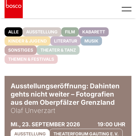
ALLE
AUSSTELLUNG
FILM
KABARETT
KINDER & JUGEND
LITERATUR
MUSIK
SONSTIGES
THEATER & TANZ
THEMEN & FESTIVALS
© Olaf Unverzart
Ausstellungseröffnung: Dahinten
gehts nicht weiter – Fotografien
aus dem Oberpfälzer Grenzland
Olaf Unverzart
MI., 23. SEPTEMBER 2026
19:00 UHR
AUSSTELLUNG
THEATERFORUM GAUTING E.V.