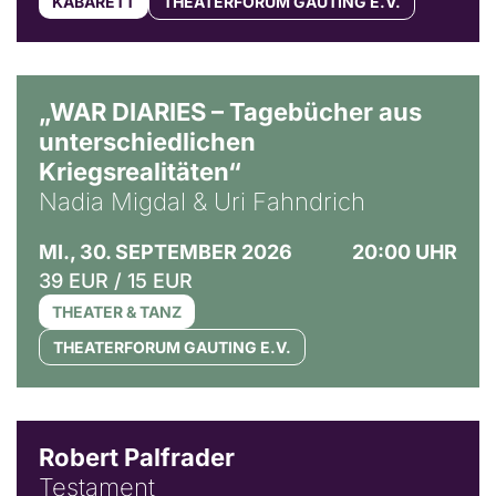
KABARETT
THEATERFORUM GAUTING E.V.
© Ralf Puder
„WAR DIARIES – Tagebücher aus
unterschiedlichen
Kriegsrealitäten“
Nadia Migdal & Uri Fahndrich
MI., 30. SEPTEMBER 2026
20:00 UHR
39 EUR / 15 EUR
THEATER & TANZ
THEATERFORUM GAUTING E.V.
Robert Palfrader
Testament