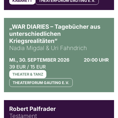
KABARETT
THEATERFORUM GAUTING E.V.
© Ralf Puder
„WAR DIARIES – Tagebücher aus
unterschiedlichen
Kriegsrealitäten“
Nadia Migdal & Uri Fahndrich
MI., 30. SEPTEMBER 2026
20:00 UHR
39 EUR / 15 EUR
THEATER & TANZ
THEATERFORUM GAUTING E.V.
Robert Palfrader
Testament