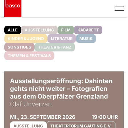
ALLE
AUSSTELLUNG
FILM
KABARETT
KINDER & JUGEND
LITERATUR
MUSIK
SONSTIGES
THEATER & TANZ
THEMEN & FESTIVALS
© Olaf Unverzart
Ausstellungseröffnung: Dahinten
gehts nicht weiter – Fotografien
aus dem Oberpfälzer Grenzland
Olaf Unverzart
MI., 23. SEPTEMBER 2026
19:00 UHR
AUSSTELLUNG
THEATERFORUM GAUTING E.V.