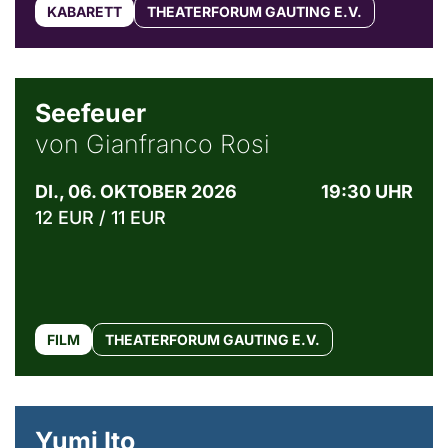
KABARETT
THEATERFORUM GAUTING E.V.
© Weltkino Filmverleih GmbH
Seefeuer
von Gianfranco Rosi
DI., 06. OKTOBER 2026
19:30 UHR
12 EUR / 11 EUR
FILM
THEATERFORUM GAUTING E.V.
© Maria Jarzyna
Yumi Ito