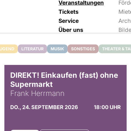
Veranstaltungen
Förd
Tickets
Miet
Service
Arch
Über uns
Bild
JUGEND
LITERATUR
MUSIK
SONSTIGES
THEATER & T
DIREKT! Einkaufen (fast) ohne
Supermarkt
Frank Herrmann
DO., 24. SEPTEMBER 2026
18:00 UHR