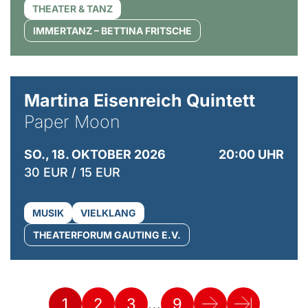
THEATER & TANZ
IMMERTANZ – BETTINA FRITSCHE
© Mike Meyer
Martina Eisenreich Quintett
Paper Moon
SO., 18. OKTOBER 2026
20:00 UHR
30 EUR / 15 EUR
MUSIK
VIELKLANG
THEATERFORUM GAUTING E.V.
…
1
2
3
9