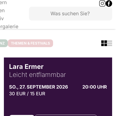
ern
en
iv
ergalerie
ANZ
THEMEN & FESTIVALS
© Marvin Ruppert
Lara Ermer
Leicht entflammbar
SO., 27. SEPTEMBER 2026
20:00 UHR
30 EUR / 15 EUR