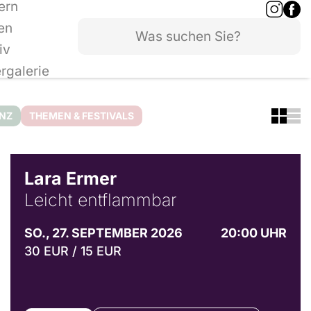
ern
en
iv
ergalerie
ANZ
THEMEN & FESTIVALS
© Marvin Ruppert
Lara Ermer
Leicht entflammbar
SO., 27. SEPTEMBER 2026
20:00 UHR
30 EUR / 15 EUR