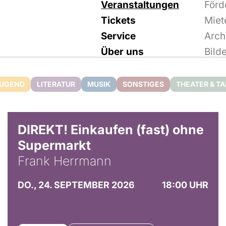
Veranstaltungen
Förd
Tickets
Miet
Service
Arch
Über uns
Bild
JUGEND
LITERATUR
MUSIK
SONSTIGES
THEATER & T
DIREKT! Einkaufen (fast) ohne
Supermarkt
Frank Herrmann
DO., 24. SEPTEMBER 2026
18:00 UHR