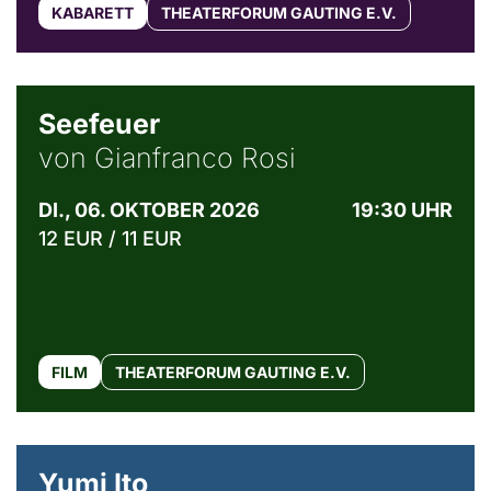
KABARETT
THEATERFORUM GAUTING E.V.
© Weltkino Filmverleih GmbH
Seefeuer
von Gianfranco Rosi
DI., 06. OKTOBER 2026
19:30 UHR
12 EUR / 11 EUR
FILM
THEATERFORUM GAUTING E.V.
© Maria Jarzyna
Yumi Ito