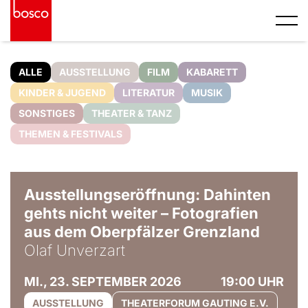
ALLE
AUSSTELLUNG
FILM
KABARETT
KINDER & JUGEND
LITERATUR
MUSIK
SONSTIGES
THEATER & TANZ
THEMEN & FESTIVALS
© Olaf Unverzart
Ausstellungseröffnung: Dahinten
gehts nicht weiter – Fotografien
aus dem Oberpfälzer Grenzland
Olaf Unverzart
MI., 23. SEPTEMBER 2026
19:00 UHR
AUSSTELLUNG
THEATERFORUM GAUTING E.V.