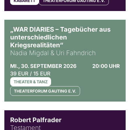
KABARETT
THEATERFORUM GAUTING E.V.
© Ralf Puder
„WAR DIARIES – Tagebücher aus
unterschiedlichen
Kriegsrealitäten“
Nadia Migdal & Uri Fahndrich
MI., 30. SEPTEMBER 2026
20:00 UHR
39 EUR / 15 EUR
THEATER & TANZ
THEATERFORUM GAUTING E.V.
Robert Palfrader
Testament