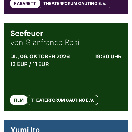
KABARETT
THEATERFORUM GAUTING E.V.
© Weltkino Filmverleih GmbH
Seefeuer
von Gianfranco Rosi
DI., 06. OKTOBER 2026
19:30 UHR
12 EUR / 11 EUR
FILM
THEATERFORUM GAUTING E.V.
© Maria Jarzyna
Yumi Ito