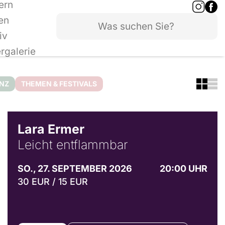
ern
en
iv
ergalerie
ANZ
THEMEN & FESTIVALS
© Marvin Ruppert
Lara Ermer
Leicht entflammbar
SO., 27. SEPTEMBER 2026
20:00 UHR
30 EUR / 15 EUR