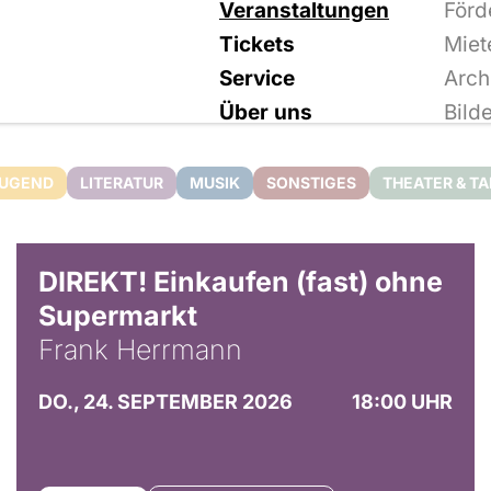
Veranstaltungen
Förd
Tickets
Miet
Service
Arch
Über uns
Bild
JUGEND
LITERATUR
MUSIK
SONSTIGES
THEATER & T
DIREKT! Einkaufen (fast) ohne
Supermarkt
Frank Herrmann
DO., 24. SEPTEMBER 2026
18:00 UHR