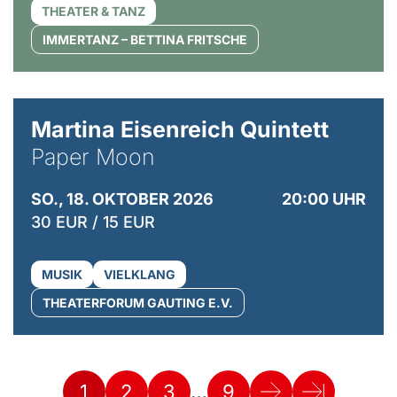
THEATER & TANZ
IMMERTANZ – BETTINA FRITSCHE
© Mike Meyer
Martina Eisenreich Quintett
Paper Moon
SO., 18. OKTOBER 2026
20:00 UHR
30 EUR / 15 EUR
MUSIK
VIELKLANG
THEATERFORUM GAUTING E.V.
…
1
2
3
9