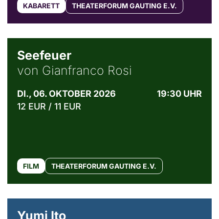
KABARETT
THEATERFORUM GAUTING E.V.
© Weltkino Filmverleih GmbH
Seefeuer
von Gianfranco Rosi
DI., 06. OKTOBER 2026
19:30 UHR
12 EUR / 11 EUR
FILM
THEATERFORUM GAUTING E.V.
© Maria Jarzyna
Yumi Ito