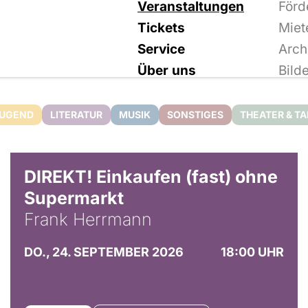
Veranstaltungen
Förd
Tickets
Miet
Service
Arch
Über uns
Bild
JUGEND
LITERATUR
MUSIK
SONSTIGES
THEATER & T
DIREKT! Einkaufen (fast) ohne
Supermarkt
Frank Herrmann
DO., 24. SEPTEMBER 2026
18:00 UHR