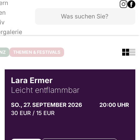
ern
en
iv
ergalerie
ANZ
THEMEN & FESTIVALS
© Marvin Ruppert
Lara Ermer
Leicht entflammbar
SO., 27. SEPTEMBER 2026
20:00 UHR
30 EUR / 15 EUR