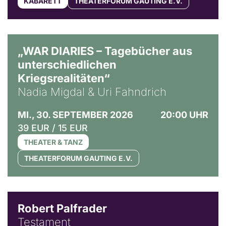
KABARETT
THEATERFORUM GAUTING E.V.
© Ralf Puder
„WAR DIARIES – Tagebücher aus
unterschiedlichen
Kriegsrealitäten“
Nadia Migdal & Uri Fahndrich
MI., 30. SEPTEMBER 2026
20:00 UHR
39 EUR / 15 EUR
THEATER & TANZ
THEATERFORUM GAUTING E.V.
Robert Palfrader
Testament