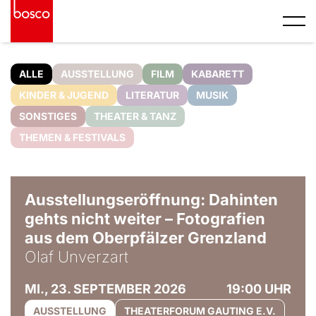
ALLE
AUSSTELLUNG
FILM
KABARETT
KINDER & JUGEND
LITERATUR
MUSIK
SONSTIGES
THEATER & TANZ
THEMEN & FESTIVALS
© Olaf Unverzart
Ausstellungseröffnung: Dahinten
gehts nicht weiter – Fotografien
aus dem Oberpfälzer Grenzland
Olaf Unverzart
MI., 23. SEPTEMBER 2026
19:00 UHR
AUSSTELLUNG
THEATERFORUM GAUTING E.V.