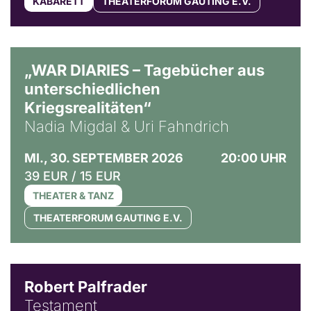
KABARETT
THEATERFORUM GAUTING E.V.
© Ralf Puder
„WAR DIARIES – Tagebücher aus
unterschiedlichen
Kriegsrealitäten“
Nadia Migdal & Uri Fahndrich
MI., 30. SEPTEMBER 2026
20:00 UHR
39 EUR / 15 EUR
THEATER & TANZ
THEATERFORUM GAUTING E.V.
Robert Palfrader
Testament