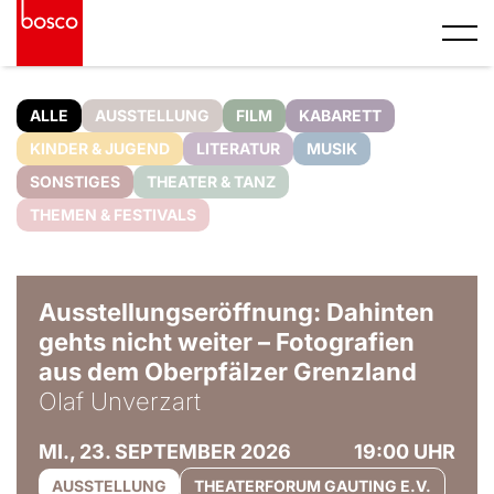
ALLE
AUSSTELLUNG
FILM
KABARETT
KINDER & JUGEND
LITERATUR
MUSIK
SONSTIGES
THEATER & TANZ
THEMEN & FESTIVALS
© Olaf Unverzart
Ausstellungseröffnung: Dahinten
gehts nicht weiter – Fotografien
aus dem Oberpfälzer Grenzland
Olaf Unverzart
MI., 23. SEPTEMBER 2026
19:00 UHR
AUSSTELLUNG
THEATERFORUM GAUTING E.V.