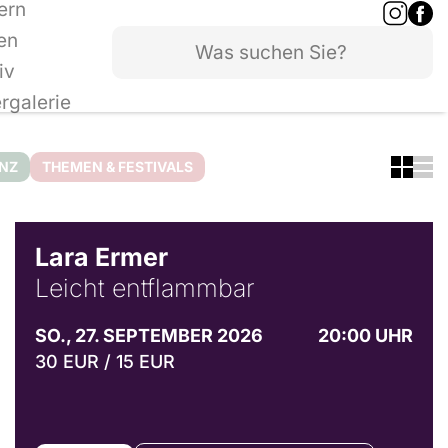
ern
en
iv
ergalerie
ANZ
THEMEN & FESTIVALS
© Marvin Ruppert
Lara Ermer
Leicht entflammbar
SO., 27. SEPTEMBER 2026
20:00 UHR
30 EUR / 15 EUR