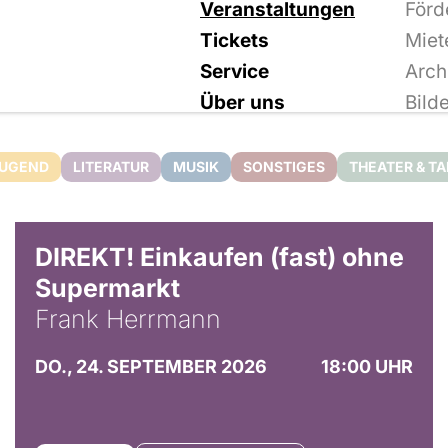
Veranstaltungen
Förd
Tickets
Miet
Service
Arch
Über uns
Bild
JUGEND
LITERATUR
MUSIK
SONSTIGES
THEATER & T
DIREKT! Einkaufen (fast) ohne
Supermarkt
Frank Herrmann
DO., 24. SEPTEMBER 2026
18:00 UHR