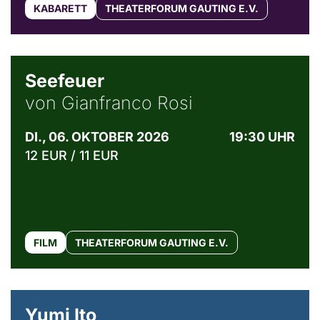
KABARETT
THEATERFORUM GAUTING E.V.
© Weltkino Filmverleih GmbH
Seefeuer
von Gianfranco Rosi
DI., 06. OKTOBER 2026
19:30 UHR
12 EUR / 11 EUR
FILM
THEATERFORUM GAUTING E.V.
© Maria Jarzyna
Yumi Ito