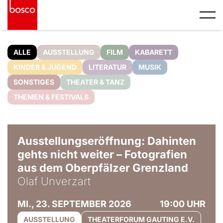
ALLE
AUSSTELLUNG
FILM
KABARETT
KINDER & JUGEND
LITERATUR
MUSIK
SONSTIGES
THEATER & TANZ
THEMEN & FESTIVALS
© Olaf Unverzart
Ausstellungseröffnung: Dahinten
gehts nicht weiter – Fotografien
aus dem Oberpfälzer Grenzland
Olaf Unverzart
MI., 23. SEPTEMBER 2026
19:00 UHR
AUSSTELLUNG
THEATERFORUM GAUTING E.V.