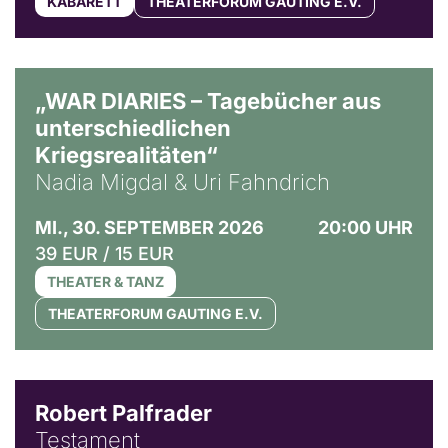
KABARETT
THEATERFORUM GAUTING E.V.
© Ralf Puder
„WAR DIARIES – Tagebücher aus
unterschiedlichen
Kriegsrealitäten“
Nadia Migdal & Uri Fahndrich
MI., 30. SEPTEMBER 2026
20:00 UHR
39 EUR / 15 EUR
THEATER & TANZ
THEATERFORUM GAUTING E.V.
Robert Palfrader
Testament