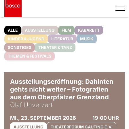
ALLE
AUSSTELLUNG
FILM
KABARETT
KINDER & JUGEND
LITERATUR
MUSIK
SONSTIGES
THEATER & TANZ
THEMEN & FESTIVALS
© Olaf Unverzart
Ausstellungseröffnung: Dahinten
gehts nicht weiter – Fotografien
aus dem Oberpfälzer Grenzland
Olaf Unverzart
MI., 23. SEPTEMBER 2026
19:00 UHR
AUSSTELLUNG
THEATERFORUM GAUTING E.V.