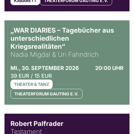
KABARETT
THEATERFORUM GAUTING E.V.
© Ralf Puder
„WAR DIARIES – Tagebücher aus
unterschiedlichen
Kriegsrealitäten“
Nadia Migdal & Uri Fahndrich
MI., 30. SEPTEMBER 2026
20:00 UHR
39 EUR / 15 EUR
THEATER & TANZ
THEATERFORUM GAUTING E.V.
Robert Palfrader
Testament