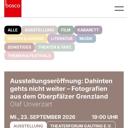
ALLE
AUSSTELLUNG
FILM
KABARETT
KINDER & JUGEND
LITERATUR
MUSIK
SONSTIGES
THEATER & TANZ
THEMEN & FESTIVALS
© Olaf Unverzart
Ausstellungseröffnung: Dahinten
gehts nicht weiter – Fotografien
aus dem Oberpfälzer Grenzland
Olaf Unverzart
MI., 23. SEPTEMBER 2026
19:00 UHR
AUSSTELLUNG
THEATERFORUM GAUTING E.V.