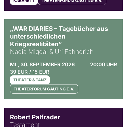
KABARETT
THEATERFORUM GAUTING E.V.
© Ralf Puder
„WAR DIARIES – Tagebücher aus
unterschiedlichen
Kriegsrealitäten“
Nadia Migdal & Uri Fahndrich
MI., 30. SEPTEMBER 2026
20:00 UHR
39 EUR / 15 EUR
THEATER & TANZ
THEATERFORUM GAUTING E.V.
Robert Palfrader
Testament