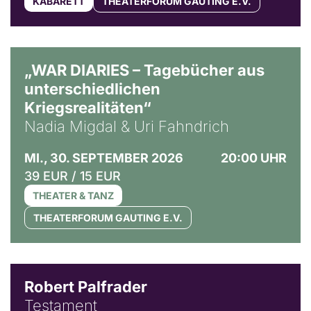
KABARETT
THEATERFORUM GAUTING E.V.
© Ralf Puder
„WAR DIARIES – Tagebücher aus
unterschiedlichen
Kriegsrealitäten“
Nadia Migdal & Uri Fahndrich
MI., 30. SEPTEMBER 2026
20:00 UHR
39 EUR / 15 EUR
THEATER & TANZ
THEATERFORUM GAUTING E.V.
Robert Palfrader
Testament