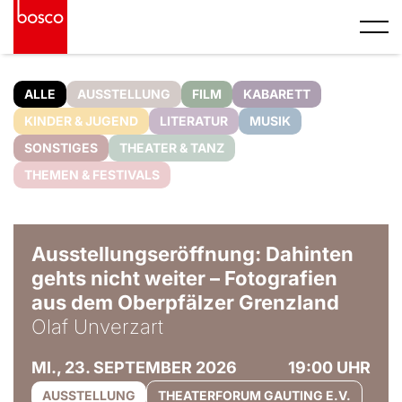
ALLE
AUSSTELLUNG
FILM
KABARETT
KINDER & JUGEND
LITERATUR
MUSIK
SONSTIGES
THEATER & TANZ
THEMEN & FESTIVALS
© Olaf Unverzart
Ausstellungseröffnung: Dahinten
gehts nicht weiter – Fotografien
aus dem Oberpfälzer Grenzland
Olaf Unverzart
MI., 23. SEPTEMBER 2026
19:00 UHR
AUSSTELLUNG
THEATERFORUM GAUTING E.V.