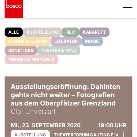
ALLE
AUSSTELLUNG
FILM
KABARETT
KINDER & JUGEND
LITERATUR
MUSIK
SONSTIGES
THEATER & TANZ
THEMEN & FESTIVALS
© Olaf Unverzart
Ausstellungseröffnung: Dahinten
gehts nicht weiter – Fotografien
aus dem Oberpfälzer Grenzland
Olaf Unverzart
MI., 23. SEPTEMBER 2026
19:00 UHR
AUSSTELLUNG
THEATERFORUM GAUTING E.V.