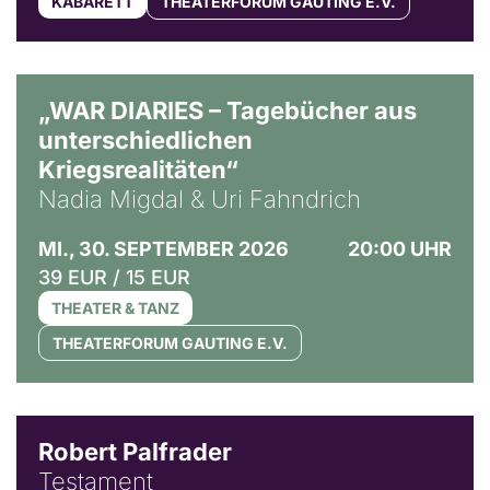
KABARETT
THEATERFORUM GAUTING E.V.
© Ralf Puder
„WAR DIARIES – Tagebücher aus
unterschiedlichen
Kriegsrealitäten“
Nadia Migdal & Uri Fahndrich
MI., 30. SEPTEMBER 2026
20:00 UHR
39 EUR / 15 EUR
THEATER & TANZ
THEATERFORUM GAUTING E.V.
Robert Palfrader
Testament