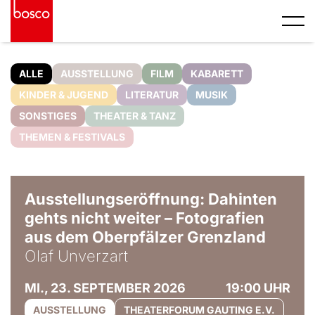
ALLE
AUSSTELLUNG
FILM
KABARETT
KINDER & JUGEND
LITERATUR
MUSIK
SONSTIGES
THEATER & TANZ
THEMEN & FESTIVALS
© Olaf Unverzart
Ausstellungseröffnung: Dahinten
gehts nicht weiter – Fotografien
aus dem Oberpfälzer Grenzland
Olaf Unverzart
MI., 23. SEPTEMBER 2026
19:00 UHR
AUSSTELLUNG
THEATERFORUM GAUTING E.V.