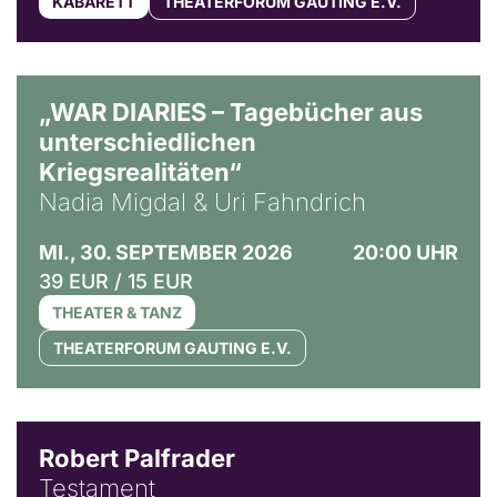
KABARETT
THEATERFORUM GAUTING E.V.
© Ralf Puder
„WAR DIARIES – Tagebücher aus
unterschiedlichen
Kriegsrealitäten“
Nadia Migdal & Uri Fahndrich
MI., 30. SEPTEMBER 2026
20:00 UHR
39 EUR / 15 EUR
THEATER & TANZ
THEATERFORUM GAUTING E.V.
Robert Palfrader
Testament