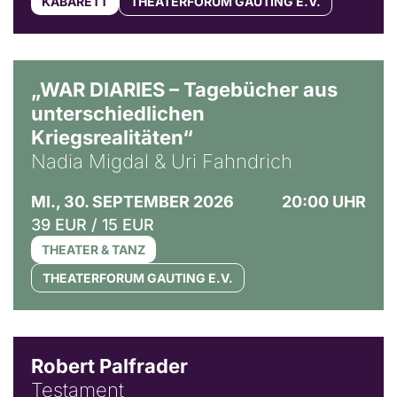
KABARETT
THEATERFORUM GAUTING E.V.
© Ralf Puder
„WAR DIARIES – Tagebücher aus
unterschiedlichen
Kriegsrealitäten“
Nadia Migdal & Uri Fahndrich
MI., 30. SEPTEMBER 2026
20:00 UHR
39 EUR / 15 EUR
THEATER & TANZ
THEATERFORUM GAUTING E.V.
Robert Palfrader
Testament