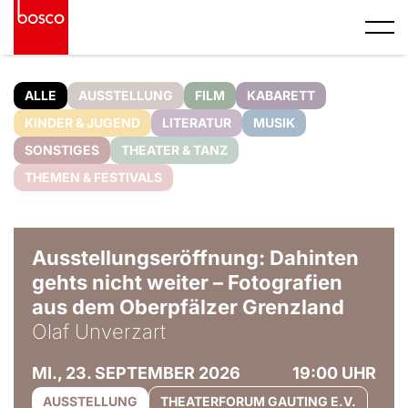
ALLE
AUSSTELLUNG
FILM
KABARETT
KINDER & JUGEND
LITERATUR
MUSIK
SONSTIGES
THEATER & TANZ
THEMEN & FESTIVALS
© Olaf Unverzart
Ausstellungseröffnung: Dahinten
gehts nicht weiter – Fotografien
aus dem Oberpfälzer Grenzland
Olaf Unverzart
MI., 23. SEPTEMBER 2026
19:00 UHR
AUSSTELLUNG
THEATERFORUM GAUTING E.V.