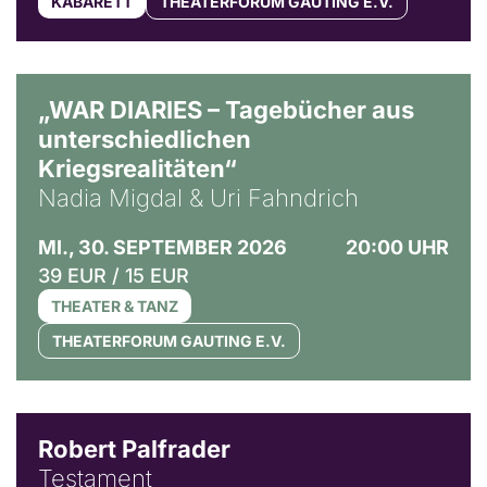
KABARETT
THEATERFORUM GAUTING E.V.
© Ralf Puder
„WAR DIARIES – Tagebücher aus
unterschiedlichen
Kriegsrealitäten“
Nadia Migdal & Uri Fahndrich
MI., 30. SEPTEMBER 2026
20:00 UHR
39 EUR / 15 EUR
THEATER & TANZ
THEATERFORUM GAUTING E.V.
Robert Palfrader
Testament