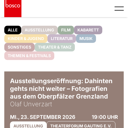
ALLE
AUSSTELLUNG
FILM
KABARETT
KINDER & JUGEND
LITERATUR
MUSIK
SONSTIGES
THEATER & TANZ
THEMEN & FESTIVALS
© Olaf Unverzart
Ausstellungseröffnung: Dahinten
gehts nicht weiter – Fotografien
aus dem Oberpfälzer Grenzland
Olaf Unverzart
MI., 23. SEPTEMBER 2026
19:00 UHR
AUSSTELLUNG
THEATERFORUM GAUTING E.V.