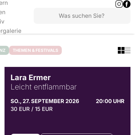
ern
en
iv
ergalerie
ANZ
THEMEN & FESTIVALS
© Marvin Ruppert
Lara Ermer
Leicht entflammbar
SO., 27. SEPTEMBER 2026
20:00 UHR
30 EUR / 15 EUR