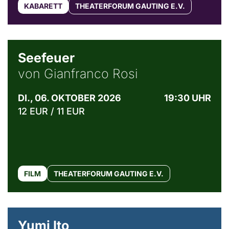
KABARETT
THEATERFORUM GAUTING E.V.
© Weltkino Filmverleih GmbH
Seefeuer
von Gianfranco Rosi
DI., 06. OKTOBER 2026
19:30 UHR
12 EUR / 11 EUR
FILM
THEATERFORUM GAUTING E.V.
© Maria Jarzyna
Yumi Ito