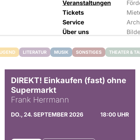
Veranstaltungen
Förd
Tickets
Miet
Service
Arch
Über uns
Bild
JUGEND
LITERATUR
MUSIK
SONSTIGES
THEATER & T
DIREKT! Einkaufen (fast) ohne
Supermarkt
Frank Herrmann
DO., 24. SEPTEMBER 2026
18:00 UHR