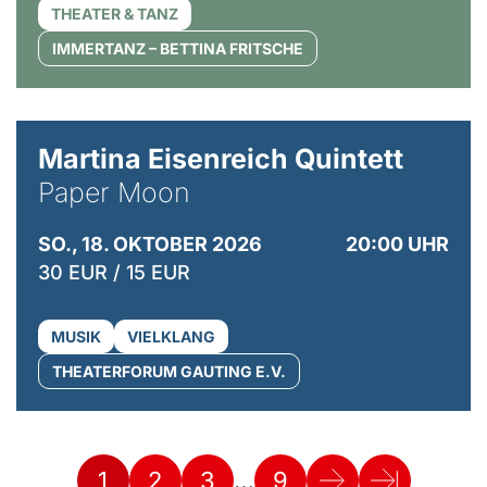
THEATER & TANZ
IMMERTANZ – BETTINA FRITSCHE
© Mike Meyer
Martina Eisenreich Quintett
Paper Moon
SO., 18. OKTOBER 2026
20:00 UHR
30 EUR / 15 EUR
MUSIK
VIELKLANG
THEATERFORUM GAUTING E.V.
…
1
2
3
9