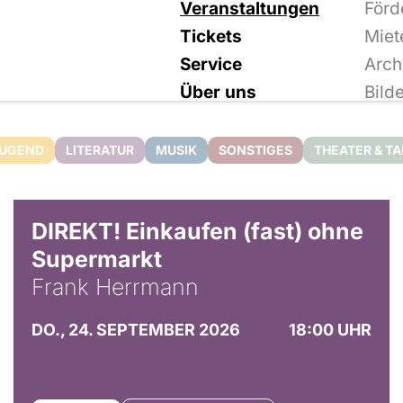
Veranstaltungen
Förd
Tickets
Miet
Service
Arch
Über uns
Bild
JUGEND
LITERATUR
MUSIK
SONSTIGES
THEATER & T
DIREKT! Einkaufen (fast) ohne
Supermarkt
Frank Herrmann
DO., 24. SEPTEMBER 2026
18:00 UHR