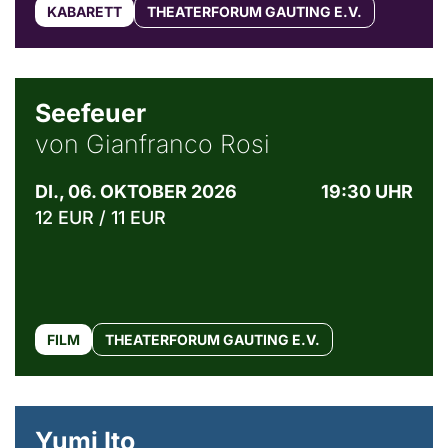
KABARETT
THEATERFORUM GAUTING E.V.
© Weltkino Filmverleih GmbH
Seefeuer
von Gianfranco Rosi
DI., 06. OKTOBER 2026
19:30 UHR
12 EUR / 11 EUR
FILM
THEATERFORUM GAUTING E.V.
© Maria Jarzyna
Yumi Ito