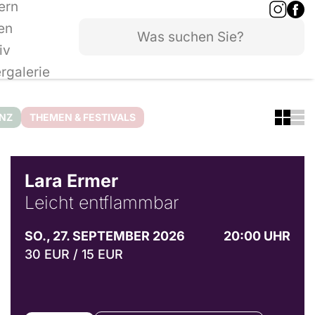
ern
en
iv
ergalerie
ANZ
THEMEN & FESTIVALS
© Marvin Ruppert
Lara Ermer
Leicht entflammbar
SO., 27. SEPTEMBER 2026
20:00 UHR
30 EUR / 15 EUR