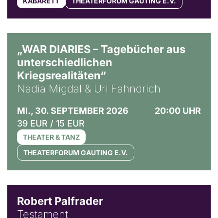
KABARETT
THEATERFORUM GAUTING E.V.
© Ralf Puder
„WAR DIARIES – Tagebücher aus
unterschiedlichen
Kriegsrealitäten“
Nadia Migdal & Uri Fahndrich
MI., 30. SEPTEMBER 2026
20:00 UHR
39 EUR / 15 EUR
THEATER & TANZ
THEATERFORUM GAUTING E.V.
Robert Palfrader
Testament