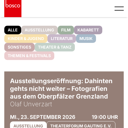
ALLE
AUSSTELLUNG
FILM
KABARETT
KINDER & JUGEND
LITERATUR
MUSIK
SONSTIGES
THEATER & TANZ
THEMEN & FESTIVALS
© Olaf Unverzart
Ausstellungseröffnung: Dahinten
gehts nicht weiter – Fotografien
aus dem Oberpfälzer Grenzland
Olaf Unverzart
MI., 23. SEPTEMBER 2026
19:00 UHR
AUSSTELLUNG
THEATERFORUM GAUTING E.V.