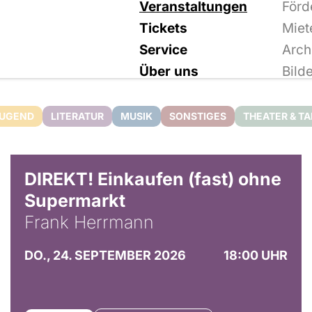
Veranstaltungen
Förd
Tickets
Miet
Service
Arch
Über uns
Bild
JUGEND
LITERATUR
MUSIK
SONSTIGES
THEATER & T
DIREKT! Einkaufen (fast) ohne
Supermarkt
Frank Herrmann
DO., 24. SEPTEMBER 2026
18:00 UHR