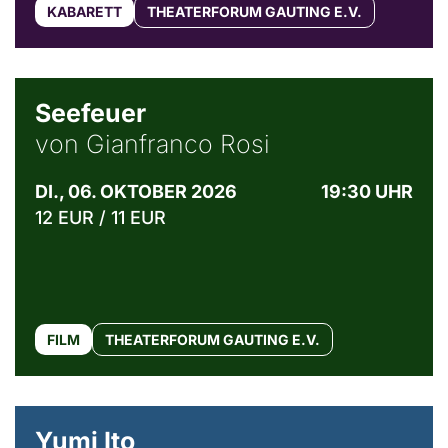
KABARETT
THEATERFORUM GAUTING E.V.
© Weltkino Filmverleih GmbH
Seefeuer
von Gianfranco Rosi
DI., 06. OKTOBER 2026
19:30 UHR
12 EUR / 11 EUR
FILM
THEATERFORUM GAUTING E.V.
© Maria Jarzyna
Yumi Ito