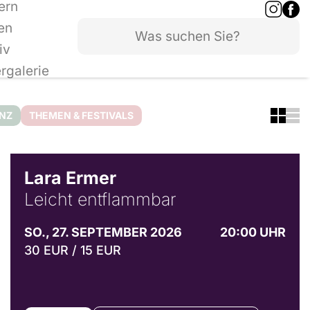
ern
en
iv
ergalerie
ANZ
THEMEN & FESTIVALS
© Marvin Ruppert
Lara Ermer
Leicht entflammbar
SO., 27. SEPTEMBER 2026
20:00 UHR
30 EUR / 15 EUR