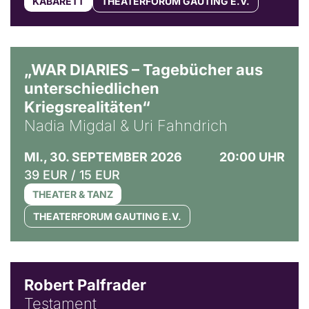
KABARETT
THEATERFORUM GAUTING E.V.
© Ralf Puder
„WAR DIARIES – Tagebücher aus
unterschiedlichen
Kriegsrealitäten“
Nadia Migdal & Uri Fahndrich
MI., 30. SEPTEMBER 2026
20:00 UHR
39 EUR / 15 EUR
THEATER & TANZ
THEATERFORUM GAUTING E.V.
Robert Palfrader
Testament