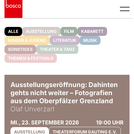
ALLE
AUSSTELLUNG
FILM
KABARETT
KINDER & JUGEND
LITERATUR
MUSIK
SONSTIGES
THEATER & TANZ
THEMEN & FESTIVALS
© Olaf Unverzart
Ausstellungseröffnung: Dahinten
gehts nicht weiter – Fotografien
aus dem Oberpfälzer Grenzland
Olaf Unverzart
MI., 23. SEPTEMBER 2026
19:00 UHR
AUSSTELLUNG
THEATERFORUM GAUTING E.V.