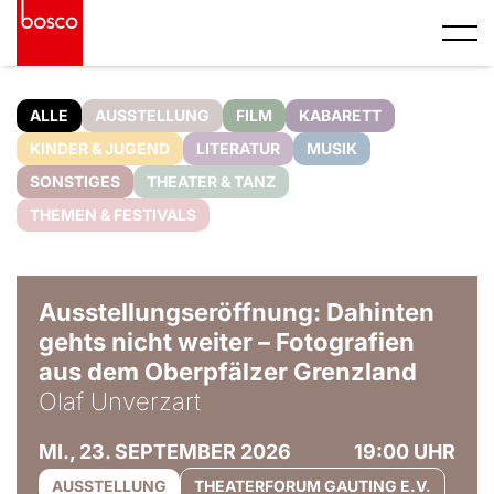
ALLE
AUSSTELLUNG
FILM
KABARETT
KINDER & JUGEND
LITERATUR
MUSIK
SONSTIGES
THEATER & TANZ
THEMEN & FESTIVALS
© Olaf Unverzart
Ausstellungseröffnung: Dahinten
gehts nicht weiter – Fotografien
aus dem Oberpfälzer Grenzland
Olaf Unverzart
MI., 23. SEPTEMBER 2026
19:00 UHR
AUSSTELLUNG
THEATERFORUM GAUTING E.V.