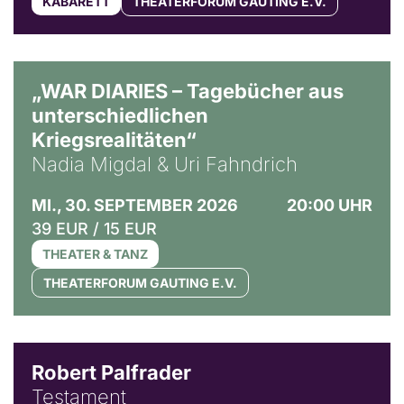
KABARETT
THEATERFORUM GAUTING E.V.
© Ralf Puder
„WAR DIARIES – Tagebücher aus
unterschiedlichen
Kriegsrealitäten“
Nadia Migdal & Uri Fahndrich
MI., 30. SEPTEMBER 2026
20:00 UHR
39 EUR / 15 EUR
THEATER & TANZ
THEATERFORUM GAUTING E.V.
Robert Palfrader
Testament