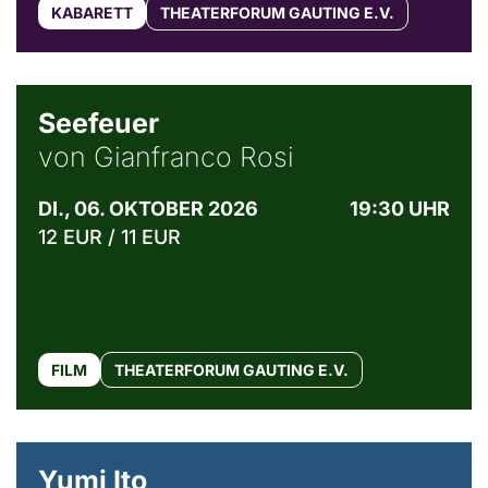
KABARETT
THEATERFORUM GAUTING E.V.
© Weltkino Filmverleih GmbH
Seefeuer
von Gianfranco Rosi
DI., 06. OKTOBER 2026
19:30 UHR
12 EUR / 11 EUR
FILM
THEATERFORUM GAUTING E.V.
© Maria Jarzyna
Yumi Ito