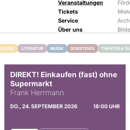
Veranstaltungen
Förd
Tickets
Miet
Service
Arch
Über uns
Bild
JUGEND
LITERATUR
MUSIK
SONSTIGES
THEATER & T
DIREKT! Einkaufen (fast) ohne
Supermarkt
Frank Herrmann
DO., 24. SEPTEMBER 2026
18:00 UHR