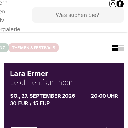
ern
en
iv
ergalerie
ANZ
THEMEN & FESTIVALS
© Marvin Ruppert
Lara Ermer
Leicht entflammbar
SO., 27. SEPTEMBER 2026
20:00 UHR
30 EUR / 15 EUR