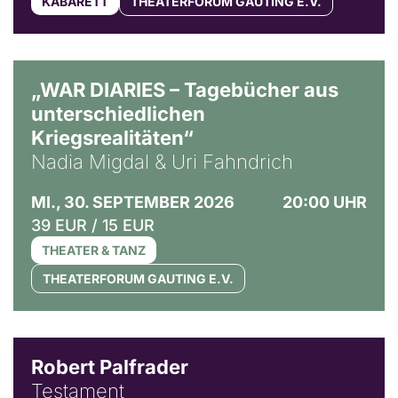
KABARETT
THEATERFORUM GAUTING E.V.
© Ralf Puder
„WAR DIARIES – Tagebücher aus
unterschiedlichen
Kriegsrealitäten“
Nadia Migdal & Uri Fahndrich
MI., 30. SEPTEMBER 2026
20:00 UHR
39 EUR / 15 EUR
THEATER & TANZ
THEATERFORUM GAUTING E.V.
Robert Palfrader
Testament