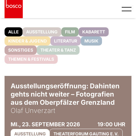
ALLE
AUSSTELLUNG
FILM
KABARETT
KINDER & JUGEND
LITERATUR
MUSIK
SONSTIGES
THEATER & TANZ
THEMEN & FESTIVALS
© Olaf Unverzart
Ausstellungseröffnung: Dahinten
gehts nicht weiter – Fotografien
aus dem Oberpfälzer Grenzland
Olaf Unverzart
MI., 23. SEPTEMBER 2026
19:00 UHR
AUSSTELLUNG
THEATERFORUM GAUTING E.V.