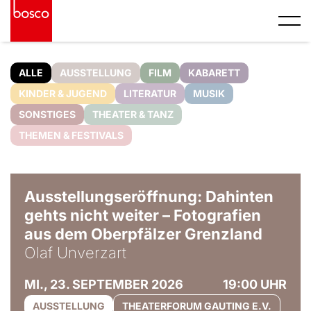
ALLE
AUSSTELLUNG
FILM
KABARETT
KINDER & JUGEND
LITERATUR
MUSIK
SONSTIGES
THEATER & TANZ
THEMEN & FESTIVALS
© Olaf Unverzart
Ausstellungseröffnung: Dahinten
gehts nicht weiter – Fotografien
aus dem Oberpfälzer Grenzland
Olaf Unverzart
MI., 23. SEPTEMBER 2026
19:00 UHR
AUSSTELLUNG
THEATERFORUM GAUTING E.V.