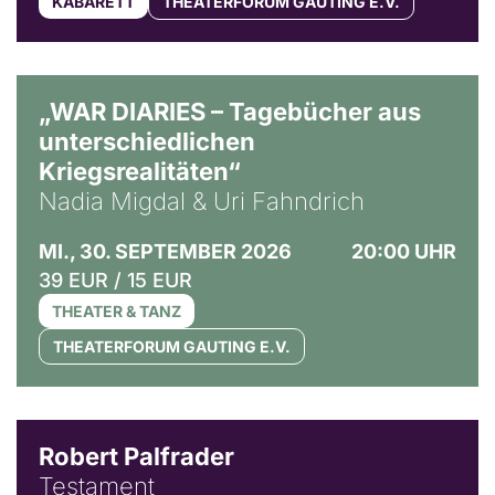
KABARETT
THEATERFORUM GAUTING E.V.
© Ralf Puder
„WAR DIARIES – Tagebücher aus
unterschiedlichen
Kriegsrealitäten“
Nadia Migdal & Uri Fahndrich
MI., 30. SEPTEMBER 2026
20:00 UHR
39 EUR / 15 EUR
THEATER & TANZ
THEATERFORUM GAUTING E.V.
Robert Palfrader
Testament