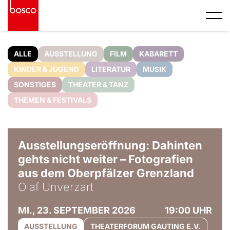
ALLE
AUSSTELLUNG
FILM
KABARETT
KINDER & JUGEND
LITERATUR
MUSIK
SONSTIGES
THEATER & TANZ
THEMEN & FESTIVALS
© Olaf Unverzart
Ausstellungseröffnung: Dahinten
gehts nicht weiter – Fotografien
aus dem Oberpfälzer Grenzland
Olaf Unverzart
MI., 23. SEPTEMBER 2026
19:00 UHR
AUSSTELLUNG
THEATERFORUM GAUTING E.V.