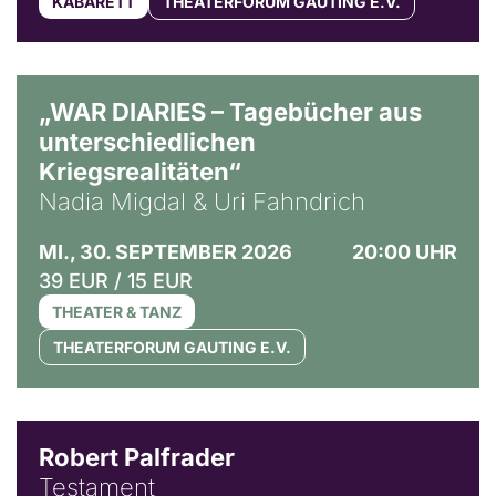
KABARETT
THEATERFORUM GAUTING E.V.
© Ralf Puder
„WAR DIARIES – Tagebücher aus
unterschiedlichen
Kriegsrealitäten“
Nadia Migdal & Uri Fahndrich
MI., 30. SEPTEMBER 2026
20:00 UHR
39 EUR / 15 EUR
THEATER & TANZ
THEATERFORUM GAUTING E.V.
Robert Palfrader
Testament