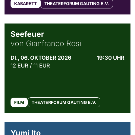
KABARETT
THEATERFORUM GAUTING E.V.
© Weltkino Filmverleih GmbH
Seefeuer
von Gianfranco Rosi
DI., 06. OKTOBER 2026
19:30 UHR
12 EUR / 11 EUR
FILM
THEATERFORUM GAUTING E.V.
© Maria Jarzyna
Yumi Ito