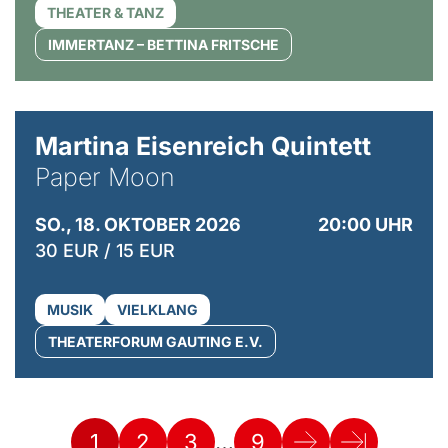
THEATER & TANZ
IMMERTANZ – BETTINA FRITSCHE
© Mike Meyer
Martina Eisenreich Quintett
Paper Moon
SO., 18. OKTOBER 2026
20:00 UHR
30 EUR / 15 EUR
MUSIK
VIELKLANG
THEATERFORUM GAUTING E.V.
…
1
2
3
9