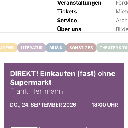
Veranstaltungen
Förd
Tickets
Miet
Service
Arch
Über uns
Bild
JUGEND
LITERATUR
MUSIK
SONSTIGES
THEATER & T
DIREKT! Einkaufen (fast) ohne
Supermarkt
Frank Herrmann
DO., 24. SEPTEMBER 2026
18:00 UHR