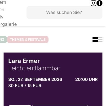
ern
en
iv
ergalerie
ANZ
THEMEN & FESTIVALS
© Marvin Ruppert
Lara Ermer
Leicht entflammbar
SO., 27. SEPTEMBER 2026
20:00 UHR
30 EUR / 15 EUR