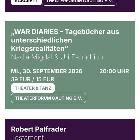
KABARETT
THEATERFORUM GAUTING E.V.
© Ralf Puder
„WAR DIARIES – Tagebücher aus
unterschiedlichen
Kriegsrealitäten“
Nadia Migdal & Uri Fahndrich
MI., 30. SEPTEMBER 2026
20:00 UHR
39 EUR / 15 EUR
THEATER & TANZ
THEATERFORUM GAUTING E.V.
Robert Palfrader
Testament