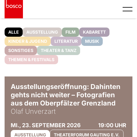
ALLE
AUSSTELLUNG
FILM
KABARETT
KINDER & JUGEND
LITERATUR
MUSIK
SONSTIGES
THEATER & TANZ
THEMEN & FESTIVALS
© Olaf Unverzart
Ausstellungseröffnung: Dahinten
gehts nicht weiter – Fotografien
aus dem Oberpfälzer Grenzland
Olaf Unverzart
MI., 23. SEPTEMBER 2026
19:00 UHR
AUSSTELLUNG
THEATERFORUM GAUTING E.V.