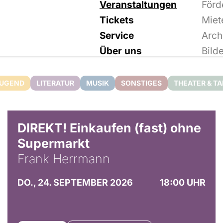
Veranstaltungen
Förd
Tickets
Miet
Service
Arch
Über uns
Bild
JUGEND
LITERATUR
MUSIK
SONSTIGES
THEATER & T
DIREKT! Einkaufen (fast) ohne
Supermarkt
Frank Herrmann
DO., 24. SEPTEMBER 2026
18:00 UHR