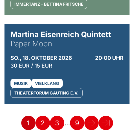
IMMERTANZ – BETTINA FRITSCHE
© Mike Meyer
Martina Eisenreich Quintett
Paper Moon
SO., 18. OKTOBER 2026
20:00 UHR
30 EUR / 15 EUR
MUSIK
VIELKLANG
THEATERFORUM GAUTING E.V.
…
1
2
3
9