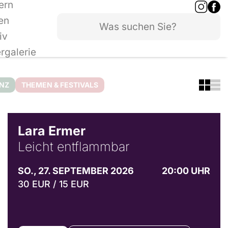
ern
en
iv
ergalerie
ANZ
THEMEN & FESTIVALS
© Marvin Ruppert
Lara Ermer
Leicht entflammbar
SO., 27. SEPTEMBER 2026
20:00 UHR
30 EUR / 15 EUR