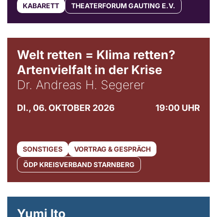
KABARETT
THEATERFORUM GAUTING E.V.
Welt retten = Klima retten?
Artenvielfalt in der Krise
Dr. Andreas H. Segerer
DI., 06. OKTOBER 2026
19:00 UHR
SONSTIGES
VORTRAG & GESPRÄCH
ÖDP KREISVERBAND STARNBERG
© Maria Jarzyna
Yumi Ito