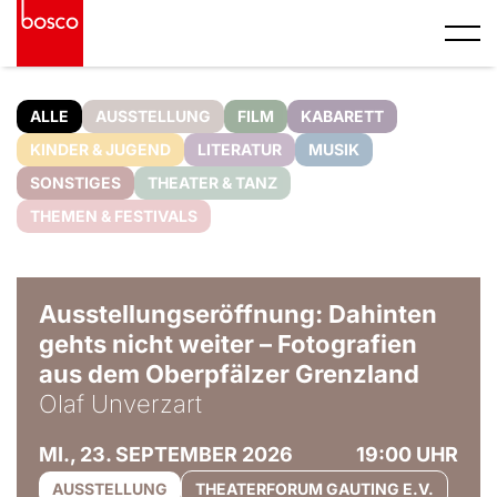
ALLE
AUSSTELLUNG
FILM
KABARETT
KINDER & JUGEND
LITERATUR
MUSIK
SONSTIGES
THEATER & TANZ
THEMEN & FESTIVALS
© Olaf Unverzart
Ausstellungseröffnung: Dahinten
gehts nicht weiter – Fotografien
aus dem Oberpfälzer Grenzland
Olaf Unverzart
MI., 23. SEPTEMBER 2026
19:00 UHR
AUSSTELLUNG
THEATERFORUM GAUTING E.V.