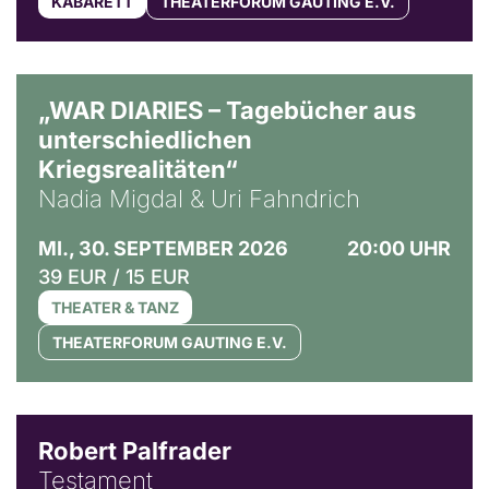
KABARETT
THEATERFORUM GAUTING E.V.
© Ralf Puder
„WAR DIARIES – Tagebücher aus
unterschiedlichen
Kriegsrealitäten“
Nadia Migdal & Uri Fahndrich
MI., 30. SEPTEMBER 2026
20:00 UHR
39 EUR / 15 EUR
THEATER & TANZ
THEATERFORUM GAUTING E.V.
Robert Palfrader
Testament