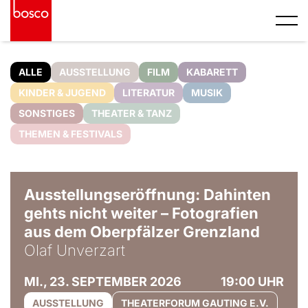
ALLE
AUSSTELLUNG
FILM
KABARETT
KINDER & JUGEND
LITERATUR
MUSIK
SONSTIGES
THEATER & TANZ
THEMEN & FESTIVALS
© Olaf Unverzart
Ausstellungseröffnung: Dahinten
gehts nicht weiter – Fotografien
aus dem Oberpfälzer Grenzland
Olaf Unverzart
MI., 23. SEPTEMBER 2026
19:00 UHR
AUSSTELLUNG
THEATERFORUM GAUTING E.V.