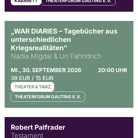
KABARETT
THEATERFORUM GAUTING E.V.
© Ralf Puder
„WAR DIARIES – Tagebücher aus
unterschiedlichen
Kriegsrealitäten“
Nadia Migdal & Uri Fahndrich
MI., 30. SEPTEMBER 2026
20:00 UHR
39 EUR / 15 EUR
THEATER & TANZ
THEATERFORUM GAUTING E.V.
Robert Palfrader
Testament