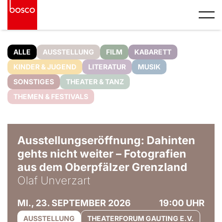
ALLE
AUSSTELLUNG
FILM
KABARETT
KINDER & JUGEND
LITERATUR
MUSIK
SONSTIGES
THEATER & TANZ
THEMEN & FESTIVALS
© Olaf Unverzart
Ausstellungseröffnung: Dahinten
gehts nicht weiter – Fotografien
aus dem Oberpfälzer Grenzland
Olaf Unverzart
MI., 23. SEPTEMBER 2026
19:00 UHR
AUSSTELLUNG
THEATERFORUM GAUTING E.V.