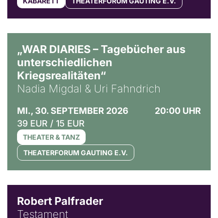
KABARETT
THEATERFORUM GAUTING E.V.
© Ralf Puder
„WAR DIARIES – Tagebücher aus
unterschiedlichen
Kriegsrealitäten“
Nadia Migdal & Uri Fahndrich
MI., 30. SEPTEMBER 2026
20:00 UHR
39 EUR / 15 EUR
THEATER & TANZ
THEATERFORUM GAUTING E.V.
Robert Palfrader
Testament