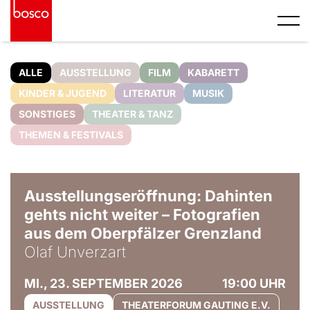
ALLE
AUSSTELLUNG
FILM
KABARETT
KINDER & JUGEND
LITERATUR
MUSIK
SONSTIGES
THEATER & TANZ
THEMEN & FESTIVALS
© Olaf Unverzart
Ausstellungseröffnung: Dahinten
gehts nicht weiter – Fotografien
aus dem Oberpfälzer Grenzland
Olaf Unverzart
MI., 23. SEPTEMBER 2026
19:00 UHR
AUSSTELLUNG
THEATERFORUM GAUTING E.V.