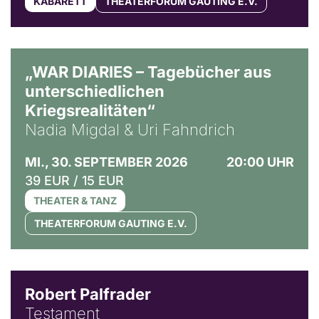
KABARETT
THEATERFORUM GAUTING E.V.
© Ralf Puder
„WAR DIARIES – Tagebücher aus
unterschiedlichen
Kriegsrealitäten“
Nadia Migdal & Uri Fahndrich
MI., 30. SEPTEMBER 2026
20:00 UHR
39 EUR / 15 EUR
THEATER & TANZ
THEATERFORUM GAUTING E.V.
Robert Palfrader
Testament