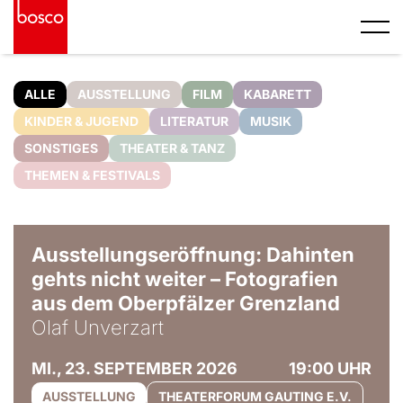
ALLE
AUSSTELLUNG
FILM
KABARETT
KINDER & JUGEND
LITERATUR
MUSIK
SONSTIGES
THEATER & TANZ
THEMEN & FESTIVALS
© Olaf Unverzart
Ausstellungseröffnung: Dahinten
gehts nicht weiter – Fotografien
aus dem Oberpfälzer Grenzland
Olaf Unverzart
MI., 23. SEPTEMBER 2026
19:00 UHR
AUSSTELLUNG
THEATERFORUM GAUTING E.V.