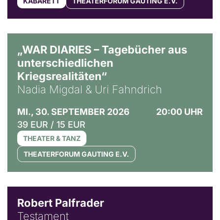
KABARETT
THEATERFORUM GAUTING E.V.
© Ralf Puder
„WAR DIARIES – Tagebücher aus
unterschiedlichen
Kriegsrealitäten“
Nadia Migdal & Uri Fahndrich
MI., 30. SEPTEMBER 2026
20:00 UHR
39 EUR / 15 EUR
THEATER & TANZ
THEATERFORUM GAUTING E.V.
Robert Palfrader
Testament