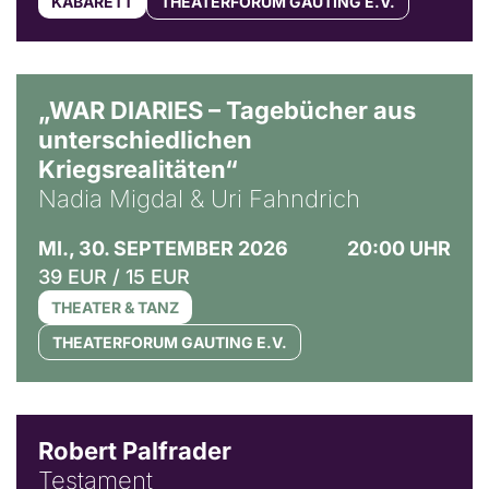
KABARETT
THEATERFORUM GAUTING E.V.
© Ralf Puder
„WAR DIARIES – Tagebücher aus
unterschiedlichen
Kriegsrealitäten“
Nadia Migdal & Uri Fahndrich
MI., 30. SEPTEMBER 2026
20:00 UHR
39 EUR / 15 EUR
THEATER & TANZ
THEATERFORUM GAUTING E.V.
Robert Palfrader
Testament