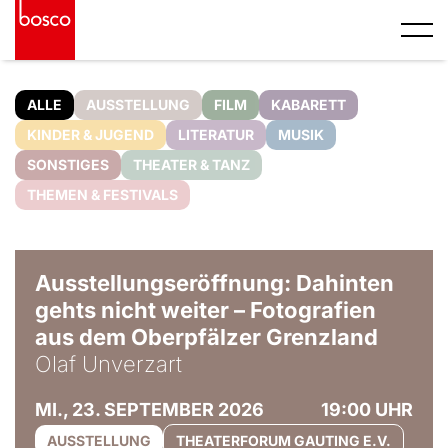
ALLE
AUSSTELLUNG
FILM
KABARETT
KINDER & JUGEND
LITERATUR
MUSIK
SONSTIGES
THEATER & TANZ
THEMEN & FESTIVALS
© Olaf Unverzart
Ausstellungseröffnung: Dahinten
gehts nicht weiter – Fotografien
aus dem Oberpfälzer Grenzland
Olaf Unverzart
MI., 23. SEPTEMBER 2026
19:00 UHR
AUSSTELLUNG
THEATERFORUM GAUTING E.V.