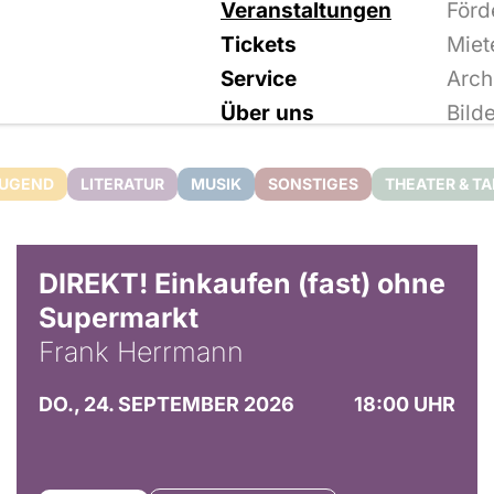
Veranstaltungen
Förd
Tickets
Miet
Service
Arch
Über uns
Bild
JUGEND
LITERATUR
MUSIK
SONSTIGES
THEATER & T
DIREKT! Einkaufen (fast) ohne
Supermarkt
Frank Herrmann
DO., 24. SEPTEMBER 2026
18:00 UHR