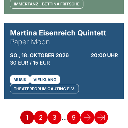
IMMERTANZ – BETTINA FRITSCHE
© Mike Meyer
Martina Eisenreich Quintett
Paper Moon
SO., 18. OKTOBER 2026
20:00 UHR
30 EUR / 15 EUR
MUSIK
VIELKLANG
THEATERFORUM GAUTING E.V.
…
1
2
3
9