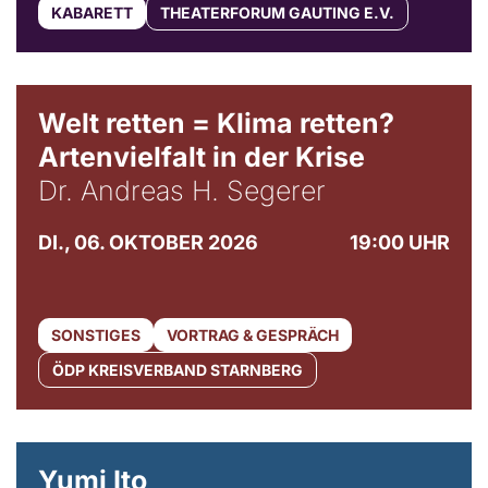
KABARETT
THEATERFORUM GAUTING E.V.
Welt retten = Klima retten?
Artenvielfalt in der Krise
Dr. Andreas H. Segerer
DI., 06. OKTOBER 2026
19:00 UHR
SONSTIGES
VORTRAG & GESPRÄCH
ÖDP KREISVERBAND STARNBERG
© Maria Jarzyna
Yumi Ito