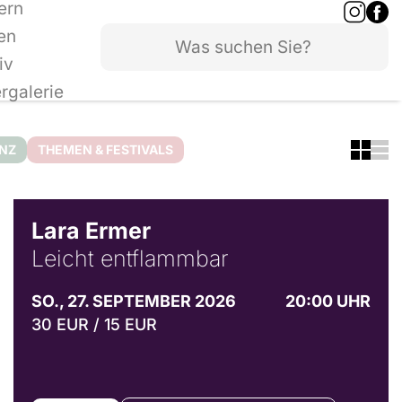
ern
en
iv
ergalerie
ANZ
THEMEN & FESTIVALS
© Marvin Ruppert
Lara Ermer
Leicht entflammbar
SO., 27. SEPTEMBER 2026
20:00 UHR
30 EUR / 15 EUR